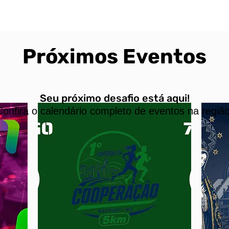
Início
Eventos
Resultados
Fotos
Serv
Próximos Eventos
Seu próximo desafio está aqui!
C
onfira o calendário completo de eventos na região