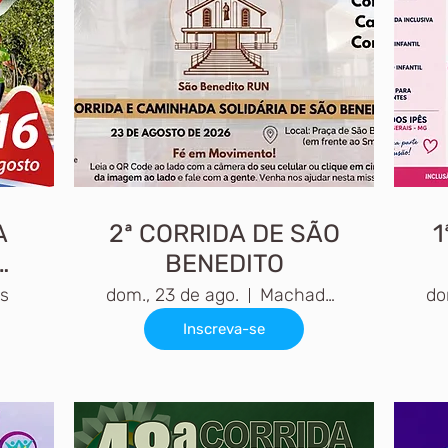
A
2ª CORRIDA DE SÃO
1
A
BENEDITO
s
dom., 23 de ago.
Machado, MG
do
Inscreva-se