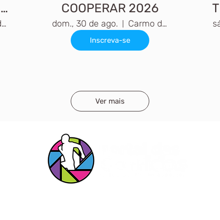
IO
COOPERAR 2026
T
Tocos do Moji, MG
dom., 30 de ago.
Carmo do Rio Claro, MG
sá
Inscreva-se
Ver mais
s Redes
Entrar em c
s!