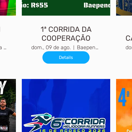
l
1ª CORRIDA DA
COOPERAÇÃO
C
Varginha - MG
dom., 09 de ago.
Baependi, MG
do
Details