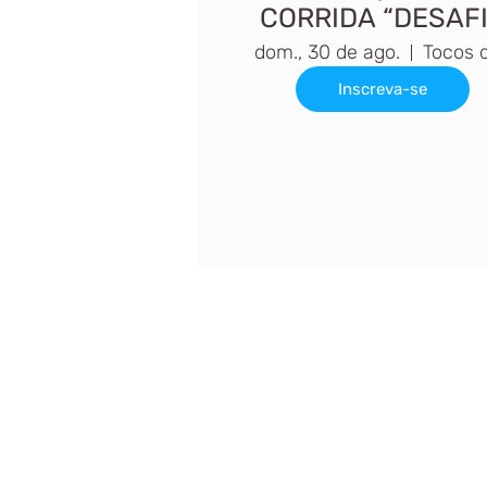
CORRIDA “DESAF
DE MONTANHA”
dom., 30 de ago.
Inscreva-se
Siga nossa
Sociai