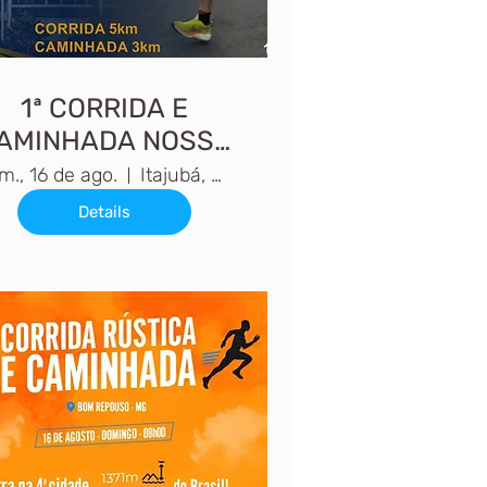
1ª CORRIDA E
AMINHADA NOSSA
SENHORA DA
m., 16 de ago.
Itajubá, MG, Brasil
AGONIA
Details