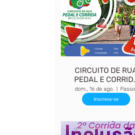
CIRCUITO DE RU
PEDAL E CORRID
IFSULDEMINAS
dom., 16 de ago.
Passo
2026 PASSOS
Inscreva-se