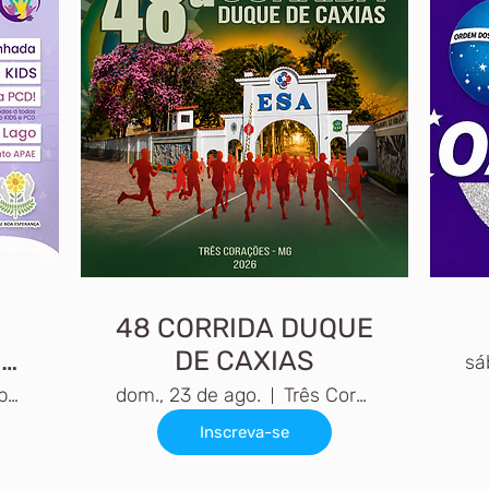
48 CORRIDA DUQUE
E
DE CAXIAS
sá
A
Boa Esperança MG
dom., 23 de ago.
Três Corações, MG
Inscreva-se