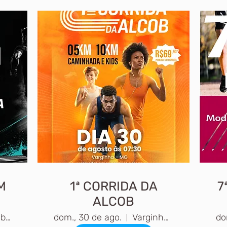
M
1ª CORRIDA DA
7
ALCOB
Muzambinho, MG
dom., 30 de ago.
Varginha, MG, Brasil
do