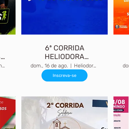
6ª CORRIDA
S
HELIODORA
RUNNERS
Três Pontas, MG, 37190-000, Brasil
dom., 16 de ago.
Heliodora, MG
do
Inscreva-se