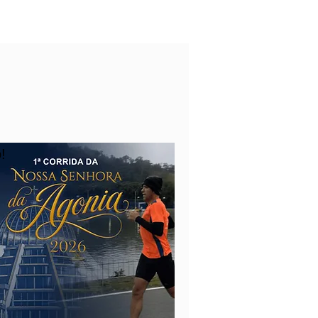
Login
iços
Minha conta
!