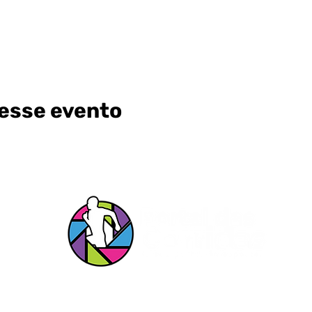
esse evento
s Redes
Entrar em c
s!