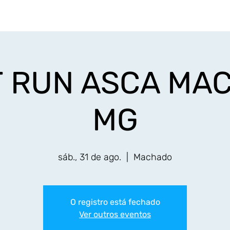
Início
Eventos
Resultados
Fotos
Serv
T RUN ASCA MA
MG
sáb., 31 de ago.
  |  
Machado
O registro está fechado
Ver outros eventos