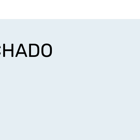
Login
iços
Minha conta
CHADO