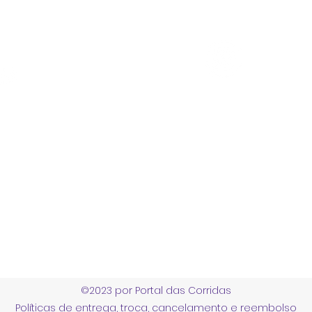
Portal das Corridas Serviços Esportivos e Culturais Ltda
CNPJ 23.897.152/0001-34
Endereço
R Carmelita Coutinho 200 - Alfenas MG, Brazil
contato@portaldascorridas.com.br
©2023 por Portal das Corridas
Políticas de entrega, troca, cancelamento e reembolso