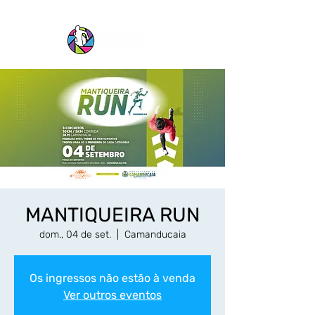
MANTIQUEIRA RUN
dom., 04 de set.
  |  
Camanducaia
Os ingressos não estão à venda
Ver outros eventos