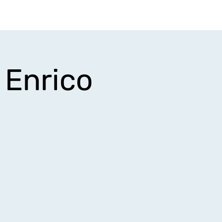
Login
iços
Minha conta
 Enrico