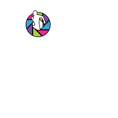
s Redes
Entrar em c
s!
Portal das Corridas Serviços Esportivos e Culturais Ltda
CNPJ 23.897.152/0001-34