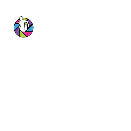
Siga nossas Redes Sociais!
Entrar em contato pelo Whatsapp
Portal das Corridas Serviços Esportivos e
Culturais Ltda
CNPJ
23.897.152
/0001-34
contato@portaldascorridas.com.br
R Carmelita Coutinho 200 - Alfenas MG, Brazil