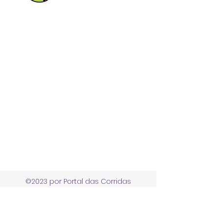
Siga nossas Redes Sociais!
Entrar em contato pelo Whatsapp
Portal das Corridas Serviços Esportivos e
Culturais Ltda
CNPJ
23.897.152
/0001-34
contato@portaldascorridas.com.br
R Carmelita Coutinho 200 - Alfenas MG, Brazil
©2023 por Portal das Corridas
Políticas de entrega, troca,
cancelamento e reembolso