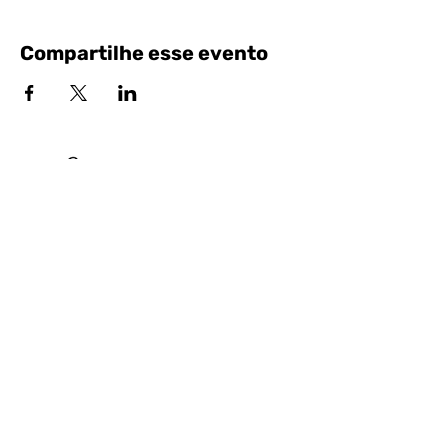
Compartilhe esse evento
Siga nossas Redes Sociais!
Entrar em contato pelo Whatsapp
Portal das Corridas Serviços Esportivos e
Culturais Ltda