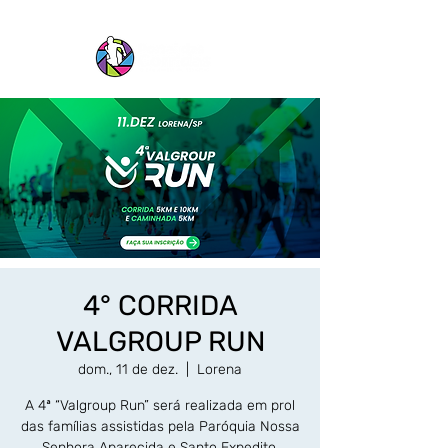
4° CORRIDA
VALGROUP RUN
dom., 11 de dez.
  |  
Lorena
A 4ª “Valgroup Run” será realizada em prol
das famílias assistidas pela Paróquia Nossa
Senhora Aparecida e Santo Expedito,