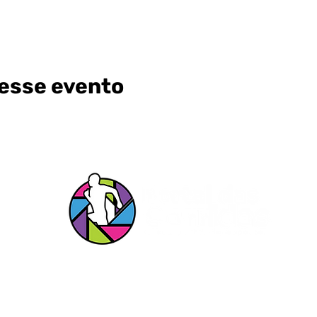
esse evento
s Redes
Entrar em c
s!