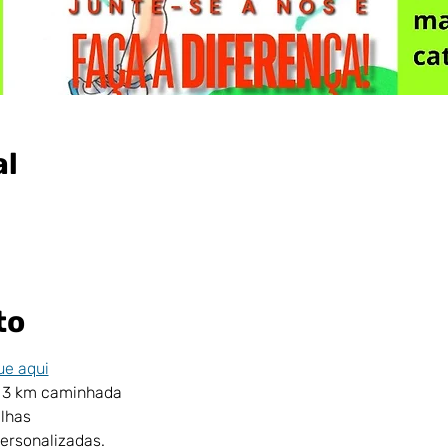
al
to
ue aqui
e 3 km caminhada
lhas 
ersonalizadas.