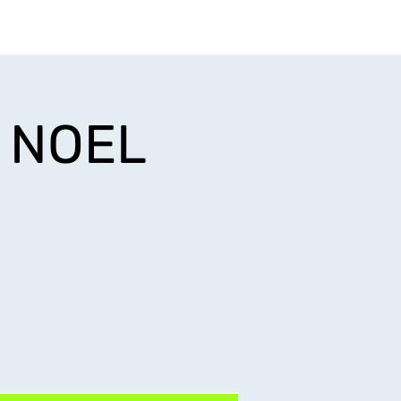
Login
iços
Minha conta
I NOEL