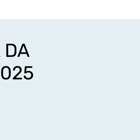
Login
iços
Minha conta
 DA
2025