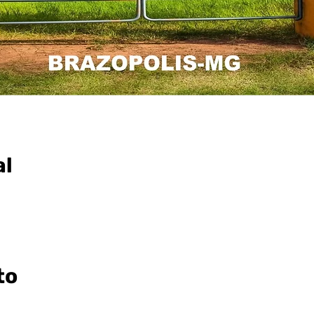
al
to