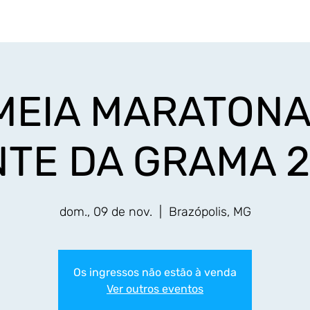
Início
Eventos
Resultados
Fotos
Serv
 MEIA MARATONA
TE DA GRAMA 
dom., 09 de nov.
  |  
Brazópolis, MG
Os ingressos não estão à venda
Ver outros eventos