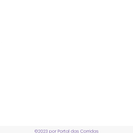
Entrar em c
s!
Portal das Corridas Serviços Esportivos e Culturais Ltda
CNPJ 23.897.152/0001-34
Endereço
R Carmelita Coutinho 200 - Alfenas MG, Brazil
contato@portaldascorridas.com.br
©2023 por Portal das Corridas