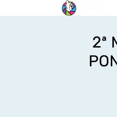
2ª
PON