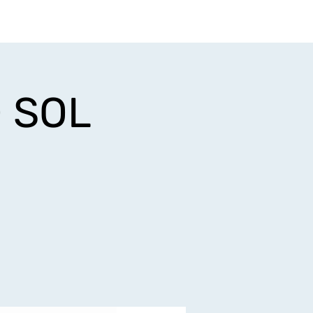
Login
iços
Minha conta
O SOL