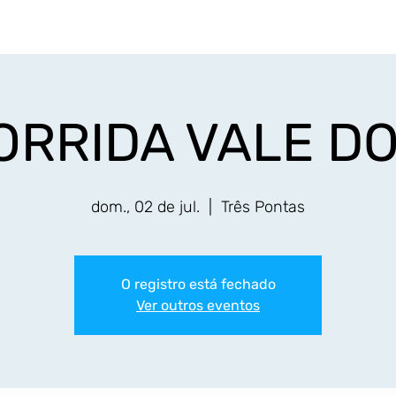
Início
Eventos
Resultados
Fotos
Serv
ORRIDA VALE D
dom., 02 de jul.
  |  
Três Pontas
O registro está fechado
Ver outros eventos