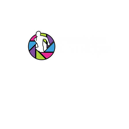
s Redes
Entrar em c
s!