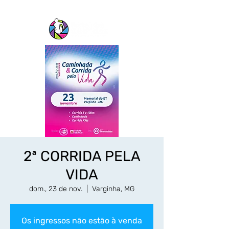
2ª CORRIDA PELA
VIDA
dom., 23 de nov.
  |  
Varginha, MG
Os ingressos não estão à venda