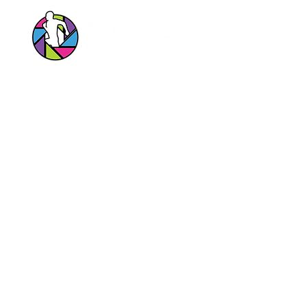
Siga nossas Redes Sociais!
Entrar em contato pelo Whatsapp
Portal das Corridas Serviços Esportivos e
Culturais Ltda
CNPJ
23.897.152
/0001-34
contato@portaldascorridas.com.br
R Carmelita Coutinho 200 - Alfenas MG, Brazil