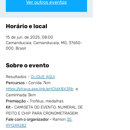
Ver outros eventos
Horário e local
15 de jun. de 2025, 08:00
Camanducaia, Camanducaia, MG, 37650-
000, Brasil
Sobre o evento
Resultados - 
CLIQUE AQUI
Percursos - 
Corrida 7km 
https://strava.app.link/eHCtdX8X3Rb
  e 
Caminhada 3km
Premiação - 
Troféus, medalhas
Kit - 
CAMISETA DO EVENTO, NUMERAL DE 
PEITO E CHIP PARA CRONOMETRAGEM
Fale com o organizador - 
Ramon 
35 
991249282