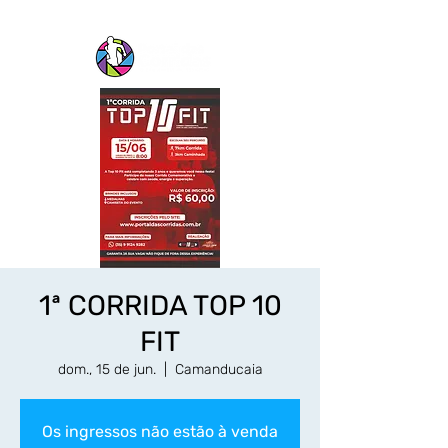
1ª CORRIDA TOP 10
FIT
dom., 15 de jun.
  |  
Camanducaia
Os ingressos não estão à venda