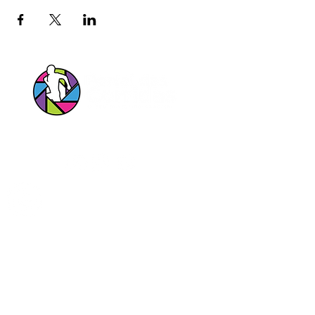
Siga nossas Redes Sociais!
Entrar em contato pelo Whatsapp
Portal das Corridas Serviços Esportivos e
Culturais Ltda
CNPJ
23.897.152
/0001-34
contato@portaldascorridas.com.br