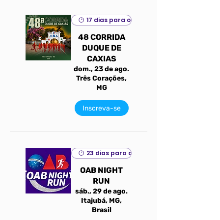
17 dias para o evento
48 CORRIDA
DUQUE DE
CAXIAS
dom., 23 de ago.
Três Corações,
MG
Inscreva-se
23 dias para o evento
OAB NIGHT
RUN
sáb., 29 de ago.
Itajubá, MG,
Brasil