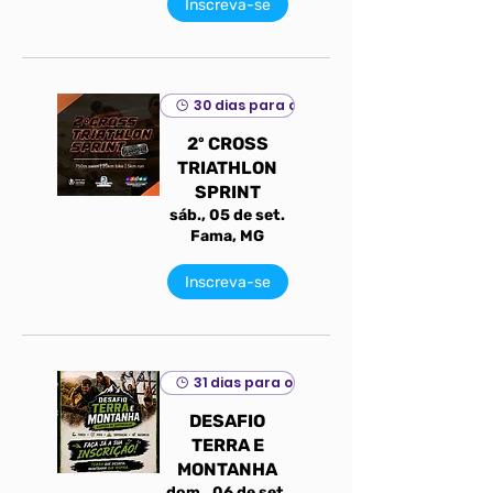
Inscreva-se
30 dias para o evento
2º CROSS
TRIATHLON
SPRINT
sáb., 05 de set.
Fama, MG
Inscreva-se
31 dias para o evento
DESAFIO
TERRA E
MONTANHA
dom., 06 de set.