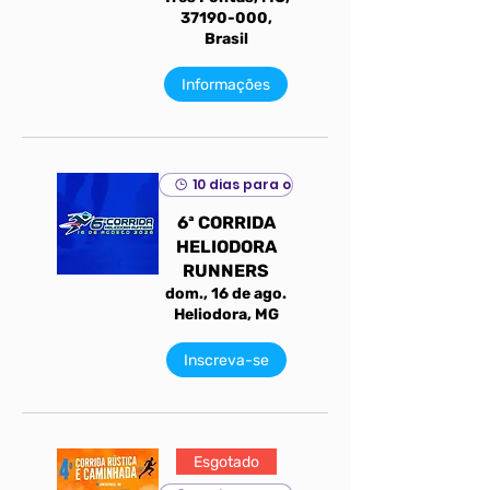
37190-000,
Brasil
Informações
10 dias para o evento
6ª CORRIDA
HELIODORA
RUNNERS
dom., 16 de ago.
Heliodora, MG
Inscreva-se
Esgotado